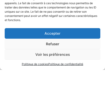
appareils. Le fait de consentir à ces technologies nous permettra de
traiter des données telles que le comportement de navigation ou les ID
uniques sur ce site. Le fait de ne pas consentir ou de retirer son
consentement peut avoir un effet négatif sur certaines caractéristiques
et fonctions.
Accepter
Refuser
Voir les préférences
Tous les ingrédients étaient au rendez-vous le dimanche
Politique de cookies
Politique de confidentialité
27 mai pour la réussite des portes ouvertes dédiées au
cinquantenaire de l’aéro-club. Pour lire l’intégralité de
l’article consacré à cette belle journée, cliquez sur
l’image:
Next
→