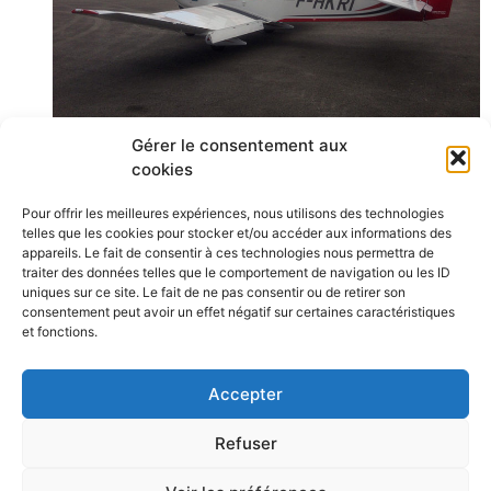
Notre nouveau DR401-120 F-HKRI vient de rejoindre la
Gérer le consentement aux
flotte de l’Aéroclub du Pays d’Ancenis. Cet appareil est
cookies
le petit frère du F-HKRO et est d’emblée accessible aux
pilotes qui sont déjà lâchés sur ce dernier. Pour autant
Pour offrir les meilleures expériences, nous utilisons des technologies
telles que les cookies pour stocker et/ou accéder aux informations des
ils devront se familiariser au cours d’un amphi cabine
appareils. Le fait de consentir à ces technologies nous permettra de
avec l’avionique nouvelle que sont les Garmin G5 et le
traiter des données telles que le comportement de navigation ou les ID
GPS Garmin G695 et si besoin s’adresser à un
uniques sur ce site. Le fait de ne pas consentir ou de retirer son
consentement peut avoir un effet négatif sur certaines caractéristiques
instructeur.
et fonctions.
Les pilotes qui ne sont pas encore lâchés sur DR401
peuvent dès maintenant prendre rendez-vous avec un
Accepter
instructeur pour découvrir les particularités de cet
appareil et effectuer un lâcher machine.
Refuser