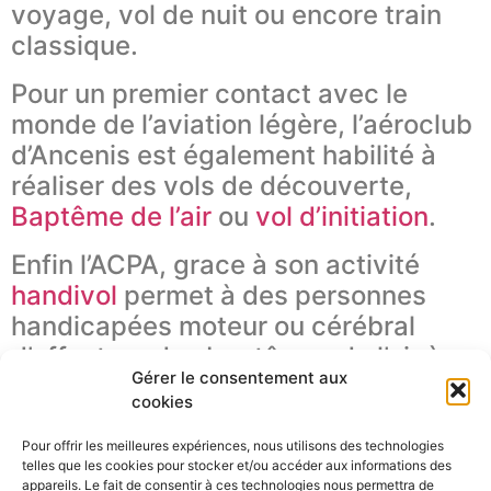
voyage, vol de nuit ou encore train
classique.
Pour un premier contact avec le
monde de l’aviation légère, l’aéroclub
d’Ancenis est également habilité à
réaliser des vols de découverte,
Baptême de l’air
ou
vol d’initiation
.
Enfin l’ACPA, grace à son activité
handivol
permet à des personnes
handicapées moteur ou cérébral
d’effectuer des baptêmes de l’air à
Gérer le consentement aux
prix réduit (moins de 1/3 du prix
cookies
public).
Pour offrir les meilleures expériences, nous utilisons des technologies
L’ACPA utilise les infrastructures de
telles que les cookies pour stocker et/ou accéder aux informations des
appareils. Le fait de consentir à ces technologies nous permettra de