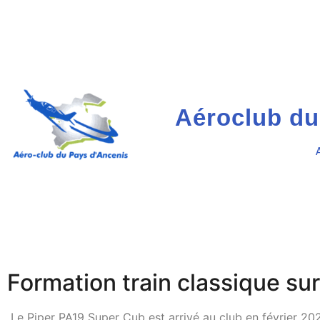
Aéroclub du
Formation train classique su
Le Piper PA19 Super Cub est arrivé au club en février 20