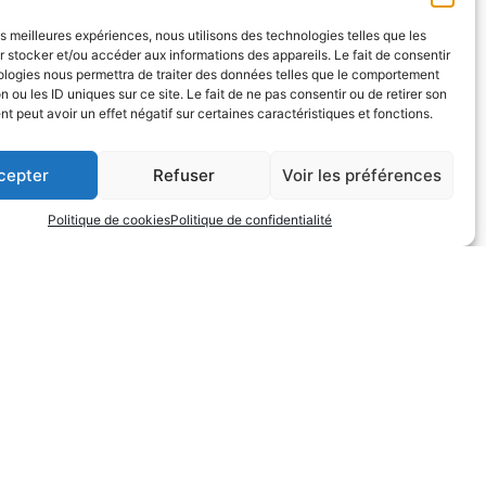
18C. Cet avion simple a été employé pour toutes les
 les écoles de Mayence et de Dax. En complément, pour
les meilleures expériences, nous utilisons des technologies telles que les
a continué à être employé dans des missions secondaires
 stocker et/ou accéder aux informations des appareils. Le fait de consentir
ologies nous permettra de traiter des données telles que le comportement
démarreur ni réseau électrique de bord, le poste radio,
n ou les ID uniques sur ce site. Le fait de ne pas consentir ou de retirer son
té livrés avec un réservoir d’essence présent dans l’aile
 peut avoir un effet négatif sur certaines caractéristiques et fonctions.
é équipés d’une génératrice de courant. Le retrait des
RUL. Secondairement, Le F-BRUL a été vendu en Suisse.
cepter
Refuser
Voir les préférences
L est particulièrement bien équipé avec un Transpondeur
en PIPER J3 du club, le F-BETY. Le F-BRUL se pilote de la
Politique de cookies
Politique de confidentialité
le
. De nos jours, piloter un avion à train classique peut
que ? Parlez-en à votre instructeur et faites avec lui un