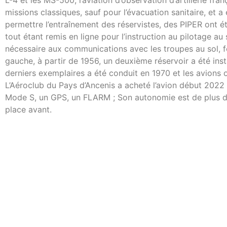
L-4 et les MS-500, l’aviation d’observation d’artillerie
missions classiques, sauf pour l’évacuation sanitaire, et
permettre l’entraînement des réservistes, des PIPER ont é
tout étant remis en ligne pour l’instruction au pilotage a
nécessaire aux communications avec les troupes au sol, fo
gauche, à partir de 1956, un deuxième réservoir a été insta
derniers exemplaires a été conduit en 1970 et les avions 
L’Aéroclub du Pays d’Ancenis a acheté l’avion début 2022
Mode S, un GPS, un FLARM ; Son autonomie est de plus de 
place avant.
Le pilotage d’un avion à train classique n’est pas chose 
être vu comme un défi, un art. Mais qu’en est-il vraiment, 
premier vol en double commande. Après ce vol, vous risq