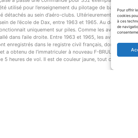
 française a passé une commande pour 352 exemplaires de L-
 a été utilisé pour l’enseignement du pilotage de base dans
Pour offrir 
té détachés au sein d’aéro-clubs. Ultérieurement, Le L-18 
cookies pour
à ces techn
u sein de l’école de Dax, entre 1963 et 1965. Au départ sans 
de navigatio
nctionnait uniquement sur piles. Comme les avions avaient é
consentement
llé dans l’aile droite. Entre 1963 et 1965, les avions ont ét
ont enregistrés dans le registre civil français, dont le F-B
Ac
 et a obtenu de l’immatriculer à nouveau F-BRUL. Le F-BRU
5 heures de vol. Il est de couleur jaune, tout comme l’anci
facile certes, mais pas facile ne veut pas dire pas impossib
est-ce vraiment difficile de pilote un avion avec train classi
uez d’être convaincu.