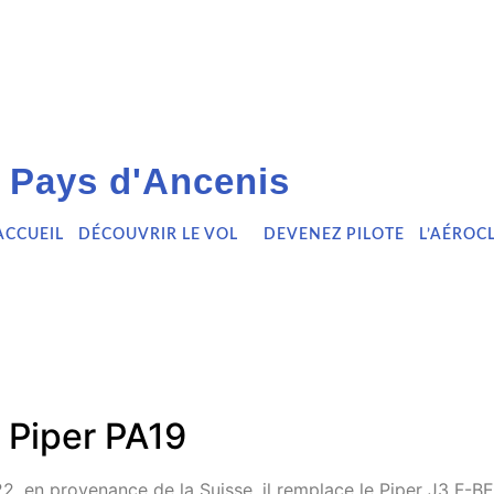
 Pays d'Ancenis
ACCUEIL
DÉCOUVRIR LE VOL
DEVENEZ PILOTE
L’AÉROC
r
Piper PA19
22, en provenance de la Suisse, il remplace le Piper J3 F