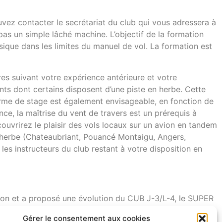
ouvez contacter le secrétariat du club qui vous adressera à
 pas un simple lâché machine. L’objectif de la formation
assique dans les limites du manuel de vol. La formation est
s suivant votre expérience antérieure et votre
ants dont certains disposent d’une piste en herbe. Cette
rme de stage est également envisageable, en fonction de
ience, la maîtrise du vent de travers est un prérequis à
couvrirez le plaisir des vols locaux sur un avion en tandem
 en herbe (Chateaubriant, Pouancé Montaigu, Angers,
es instructeurs du club restant à votre disposition en
ion et a proposé une évolution du CUB J-3/L-4, le SUPER
observation et de liaison. En 1951, afin de remplacer les
Gérer le consentement aux cookies