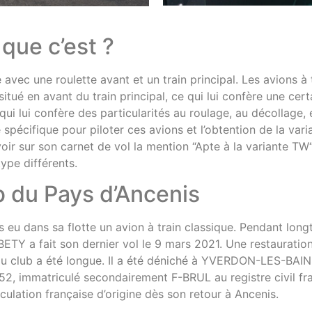
 que c’est ?
 avec une roulette avant et un train principal. Les avions à t
situé en avant du train principal, ce qui lui confère une certai
 qui lui confère des particularités au roulage, au décollage, e
 spécifique pour piloter ces avions et l’obtention de la var
avoir sur son carnet de vol la mention “Apte à la variante T
type différents.
ub du Pays d’Ancenis
s eu dans sa flotte un avion à train classique. Pendant long
-BETY a fait son dernier vol le 9 mars 2021. Une restauratio
 club a été longue. Il a été déniché à YVERDON-LES-BAINS (
52, immatriculé secondairement F-BRUL au registre civil fra
ulation française d’origine dès son retour à Ancenis.