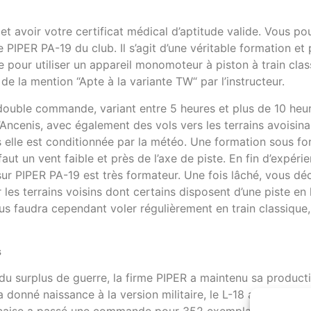
et avoir votre certificat médical d’aptitude valide. Vous p
 PIPER PA-19 du club. Il s’agit d’une véritable formation et
ce pour utiliser un appareil monomoteur à piston à train cl
de la mention “Apte à la variante TW“ par l’instructeur.
uble commande, variant entre 5 heures et plus de 10 heure
’Ancenis, avec également des vols vers les terrains avoisin
 elle est conditionnée par la météo. Une formation sous fo
 faut un vent faible et près de l’axe de piste. En fin d’expér
e sur PIPER PA-19 est très formateur. Une fois lâché, vous dé
sur les terrains voisins dont certains disposent d’une piste
s faudra cependant voler régulièrement en train classique, l
s
du surplus de guerre, la firme PIPER a maintenu sa product
nné naissance à la version militaire, le L-18 avion léger d’