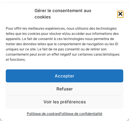
En 2000, le club devient Aéro-club du Pays d’Ancenis
Gérer le consentement aux
(ACPA), du nom de la communauté de communes. Son
cookies
parc est passé de trois à quatre avions, s’est modernisé et
le nombre d’adhérents est maintenant de 130 environ.
Pour offrir les meilleures expériences, nous utilisons des technologies
telles que les cookies pour stocker et/ou accéder aux informations des
En 2003 le balisage est installé, ouvrant la possibilité
appareils. Le fait de consentir à ces technologies nous permettra de
traiter des données telles que le comportement de navigation ou les ID
d’entraînement et liaisons de nuit.
uniques sur ce site. Le fait de ne pas consentir ou de retirer son
consentement peut avoir un effet négatif sur certaines caractéristiques
En 2006, l’aéro-club se dote d’un cinquième avion, le
et fonctions.
Fournier RF6, qui sera remplacé en 2011 par un nouveau
DR400 qui porte à 3 ce type d’avion à l’aéro-club.
Accepter
En 2012, le club s’ouvre à l’activité ULM et fait l’acquisition
Refuser
d’un ULM multi-axes « Bestoff Nynja ».
Fin 2014, c’est le 70eme anniversaire du Piper J3 F-BETY.
Voir les préférences
En 2015, l’ACPA décide de s’équiper d’un Robin neuf « DR
Politique de cookies
Politique de confidentialité
401 ». Ce dernier a intégré la flotte tout début 2016.