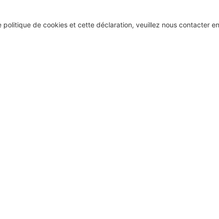
politique de cookies et cette déclaration, veuillez nous contacter e
ookiedatabase.org
le 14 janvier 2022.