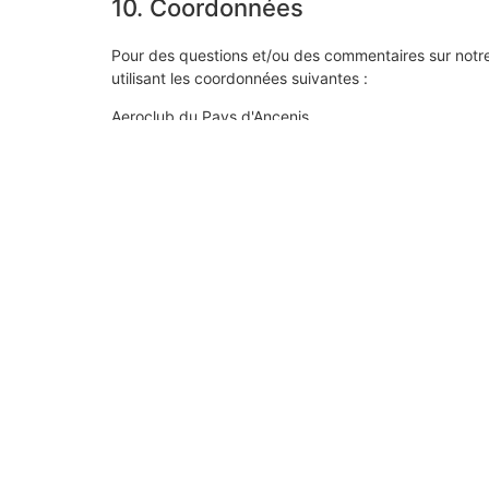
10. Coordonnées
Pour des questions et/ou des commentaires sur notre 
utilisant les coordonnées suivantes :
Aeroclub du Pays d'Ancenis
60 Place Hélène Boucher, 44150 Ancenis
France
Site web :
https://aeroclub-ancenis.fr
E-mail :
contact@
aeroclub-ancenis.fr
Numéro de téléphone : +33 02 40 83 28 14
Cette politique de cookies a été synchronisée avec
c
INSTAGRAM @ACPA_ANCENIS