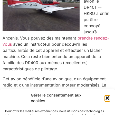
avion le
DR401 F-
HKRO a enfin
pu être
convoyé
jusqu’à
Ancenis. Vous pouvez dès maintenant
prendre rendez-
vous
avec un instructeur pour découvrir les
particularités de cet appareil et effectuer un lâcher
machine. Cela reste bien entendu un appareil de la
famille des DR400 aux mêmes (excellentes)
caractéristiques de pilotage.
Cet avion bénéficie d’une avionique, d’un équipement
radio et d’une instrumentation moteur modernisés. La
cabine plus confortable, son équipement et la nouvelle
Gérer le consentement aux
ergonomie des commandes sont un atout de confort
cookies
pour les vols d’instruction et de loisirs auquel cet
appareil est destiné.
Pour offrir les meilleures expériences, nous utilisons des technologies